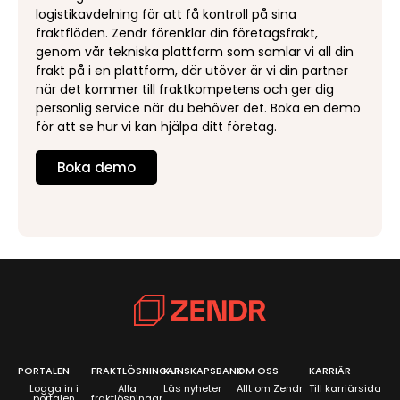
logistikavdelning för att få kontroll på sina
fraktflöden. Zendr förenklar din företagsfrakt,
genom vår tekniska plattform som samlar vi all din
frakt på i en plattform, där utöver är vi din partner
när det kommer till fraktkompetens och ger dig
personlig service när du behöver det. Boka en demo
för att se hur vi kan hjälpa ditt företag.
Boka demo
PORTALEN
FRAKTLÖSNINGAR
KUNSKAPSBANK
OM OSS
KARRIÄR
Logga in i
Alla
Läs nyheter
Allt om Zendr
Till karriärsida
portalen
fraktlösningar