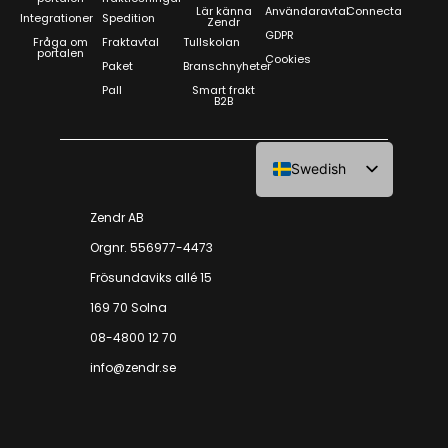
Lär känna
Användaravtal
Connecta
Integrationer
Spedition
Zendr
GDPR
Fråga om
Fraktavtal
Tullskolan
portalen
Cookies
Paket
Branschnyheter
Pall
Smart frakt
B2B
Swedish
Norwegian
Zendr AB
Orgnr. 556977-4473
Frösundaviks allé 15
169 70 Solna
08-4800 12 70
info@zendr.se