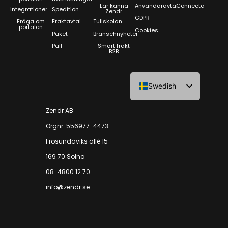
Lär känna
Användaravtal
Connecta
Integrationer
Spedition
Zendr
GDPR
Fråga om
Fraktavtal
Tullskolan
portalen
Cookies
Paket
Branschnyheter
Pall
Smart frakt
B2B
Swedish
Norwegian
Zendr AB
Orgnr. 556977-4473
Frösundaviks allé 15
169 70 Solna
08-4800 12 70
info@zendr.se