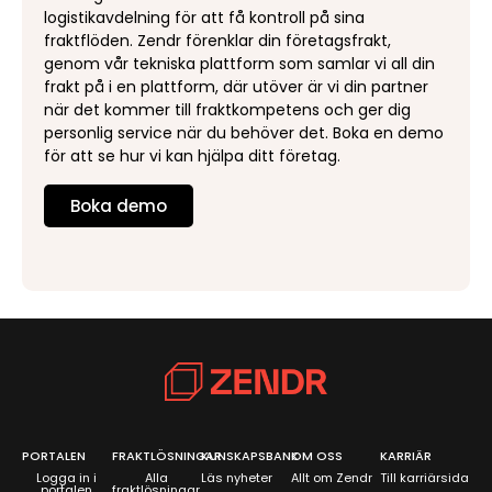
logistikavdelning för att få kontroll på sina
fraktflöden. Zendr förenklar din företagsfrakt,
genom vår tekniska plattform som samlar vi all din
frakt på i en plattform, där utöver är vi din partner
när det kommer till fraktkompetens och ger dig
personlig service när du behöver det. Boka en demo
för att se hur vi kan hjälpa ditt företag.
Boka demo
PORTALEN
FRAKTLÖSNINGAR
KUNSKAPSBANK
OM OSS
KARRIÄR
Logga in i
Alla
Läs nyheter
Allt om Zendr
Till karriärsida
portalen
fraktlösningar