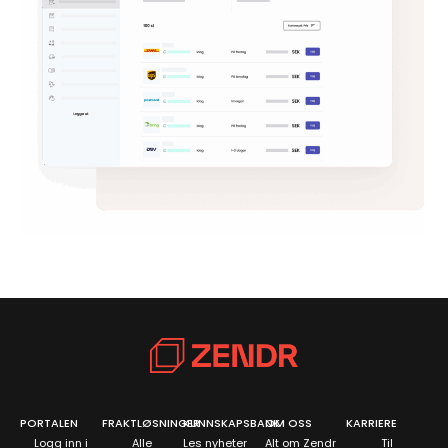
PORTALEN
FRAKTLØSNINGER
KUNNSKAPSBANK
OM OSS
KARRIERE
Logg inn i
Alle
Les nyheter
Alt om Zendr
Til