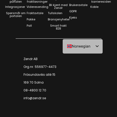
portalen
fraktløsninger
karrieresiden
Bli kjent med
Brukeravtale
Integrasjoner
Videresending
Koble
Zendr
GDPR
Spørsmål om
Fraktavtale
Tullskolen
portalen
Kjeks
Pakke
Bransjenyheter
Pall
Smart frakt
B2B
Norwegian
Swedish
Zendr AB
Org.nr. 556977-4473
Frösundaviks allé 15
169 70 Solna
08-4800 12 70
info@zendr.se