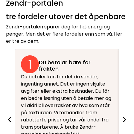
Zendr-portalen
tre fordeler utover det åpenbare
Zendr-portalen sparer deg for tid, energi og
penger. Men det er flere fordeler enn som så. Her
er tre av dem.
Du betalar bare for
frakten
Du betaler kun for det du sender,
Fle
ingenting annet. Det er ingen skjulte
sin
avgifter eller ekstra kostnader. Du får
gen
en bedre løsning uten å betale mer og
cha
vil aldri bli overrasket av hva som står
møt
på fakturaen. Vi forhandler frem
fra
rabatterte priser og tar vår andel fra
Derf
transportørene. Å bruke Zendr-