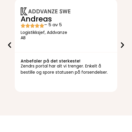
Kr
Andreas
– 5 av 5
Adm.
Logistikksjef, Addvanze
Hal
AB
Anbefaler på det sterkeste!
Gla
Zendrs portal har alt vi trenger. Enkelt å
Med 
bestille og spore statusen på forsendelser.
gode
rask