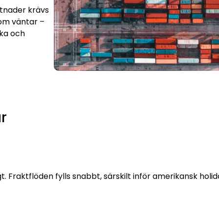
stnader krävs
som väntar –
oka och
r
gt. Fraktflöden fylls snabbt, särskilt inför amerikansk hol