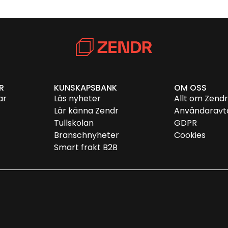
R
KUNSKAPSBANK
OM OSS
ar
Läs nyheter
Allt om Zend
Lär känna Zendr
Användaravt
Tullskolan
GDPR
Branschnyheter
Cookies
Smart frakt B2B