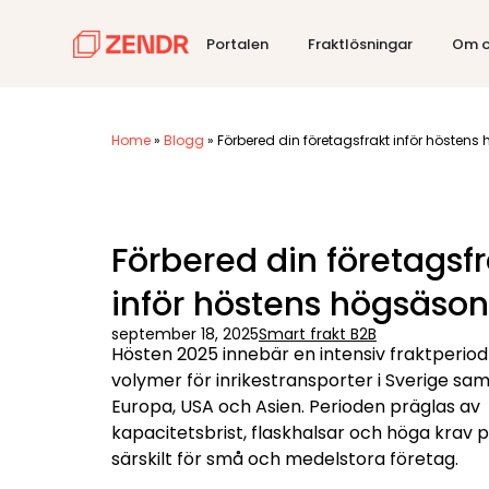
Portalen
Fraktlösningar
Om o
Home
»
Blogg
»
Förbered din företagsfrakt inför hösten
Förbered din företagsfr
inför höstens högsäso
september 18, 2025
Smart frakt B2B
Hösten 2025 innebär en intensiv fraktperi
volymer för inrikestransporter i Sverige samt
Europa, USA och Asien. Perioden präglas av
kapacitetsbrist, flaskhalsar och höga krav 
särskilt för små och medelstora företag.