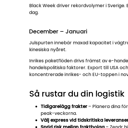
Black Week driver rekordvolymer i Sverige.
dag.
December – Januari
Julspurten innebär maxad kapacitet i vägtran
kinesiska nyåret.
Inrikes paketflöden drivs främst av e-hande
handelspolitiska faktorer. Export till USA 
koncentrerade inrikes- och EU-toppen i n
Så rustar du din logistik
Tidigarelägg frakter
– Planera dina för
peak-veckorna.
Välj express vid tidskritiska leveranse
Sprid risk mellan fraktbolag
– Zendr hj