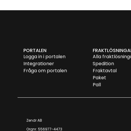
PORTALEN
FRAKTLÖSNINGA
Logga in i portalen
Alla fraktlösning
Integrationer
Spedition
Fråga om portalen
Fraktavtal
Paket
Pall
Zendr AB
Orgnr. 556977-4473