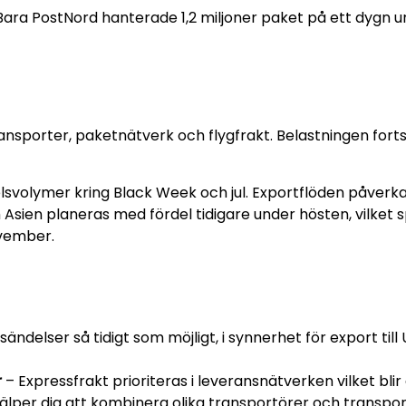
 Bara PostNord hanterade 1,2 miljoner paket på ett dygn 
sporter, paketnätverk och flygfrakt. Belastningen fortsä
lsvolymer kring Black Week och jul. Exportflöden påverk
och Asien planeras med fördel tidigare under hösten, vilk
ovember.
sändelser så tidigt som möjligt, i synnerhet för export til
r
– Expressfrakt prioriteras i leveransnätverken vilket blir
älper dig att kombinera olika transportörer och transpo