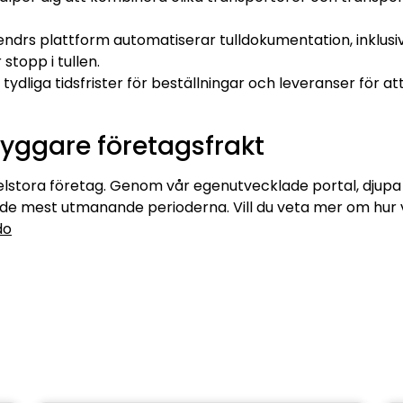
endrs plattform automatiserar tulldokumentation, inklus
stopp i tullen.
 tydliga tidsfrister för beställningar och leveranser för a
tryggare företagsfrakt
elstora företag. Genom vår egenutvecklade portal, djup
n de mest utmanande perioderna. Vill du veta mer om hur 
do