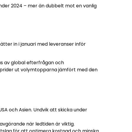
under 2024 – mer än dubbelt mot en vanlig
tter in i januari med leveranser inför
as av global efterfrågan och
et sprider ut volymtopparna jämfört med den
l USA och Asien. Undvik att skicka under
 avgörande när ledtiden är viktig.
rtslag för att optimera kostnad och minska