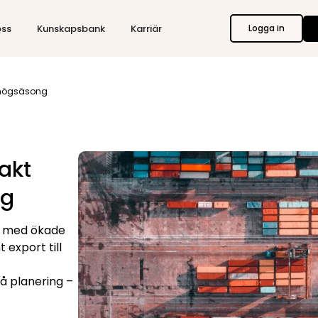
ss
Kunskapsbank
Karriär
Logga in
s högsäsong
akt
ng
od med ökade
 export till
på planering –