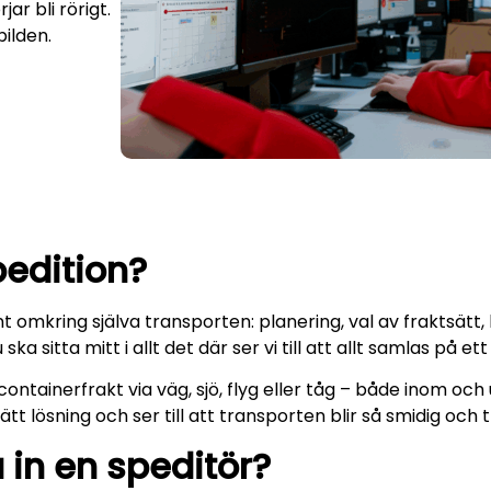
r bli rörigt.
ilden.
edition?
t omkring själva transporten: planering, val av fraktsätt,
ka sitta mitt i allt det där ser vi till att allt samlas på ett 
ntainerfrakt via väg, sjö, flyg eller tåg – både inom och 
 rätt lösning och ser till att transporten blir så smidig och
a in en speditör?