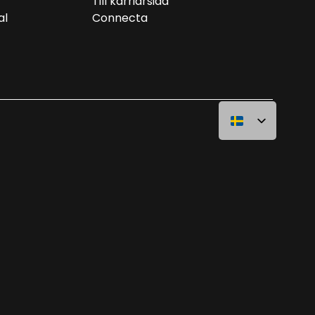
r
Till karriärsida
al
Connecta