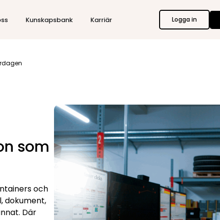
ss
Kunskapsbank
Karriär
Logga in
vardagen
ion som
containers och
ll, dokument,
annat. Där