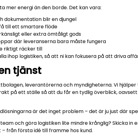
r ta mer energi än den borde. Det kan vara:
ch dokumentation blir en djungel
 till ett smartare flöde
änsligt eller extra ömtåligt gods
toppar där leveranserna bara måste fungera
riktigt räcker till
lla ihop logistiken, så att ni kan fokusera på att driva aff
en tjänst
bolagen, leverantörerna och myndigheterna. Vi hjälper til
t på ett ställe så att du får en tydlig överblick, oavsett 
dlösningarna är det inget problem – det är ju just där sp
 team och göra logistiken lite mindre krånglig? Skicka in en 
 – från första idé till framme hos kund.