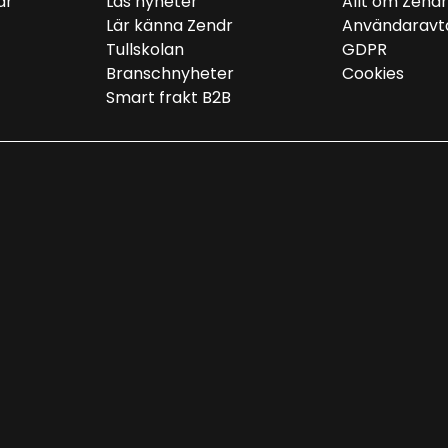
ar
Läs nyheter
Allt om Zend
Lär känna Zendr
Användaravt
Tullskolan
GDPR
Branschnyheter
Cookies
Smart frakt B2B