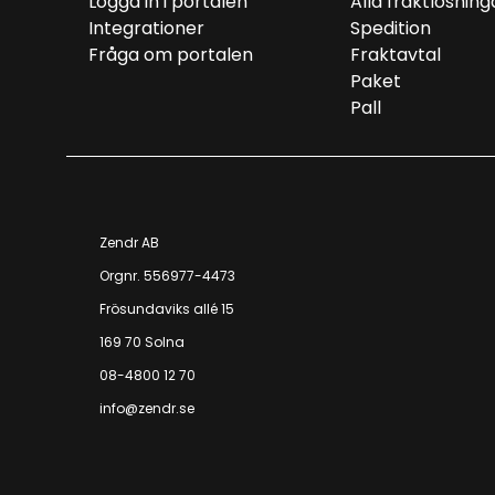
Logga in i portalen
Alla fraktlösning
Integrationer
Spedition
Fråga om portalen
Fraktavtal
Paket
Pall
Zendr AB
Orgnr. 556977-4473
Frösundaviks allé 15
169 70 Solna
08-4800 12 70
info@zendr.se