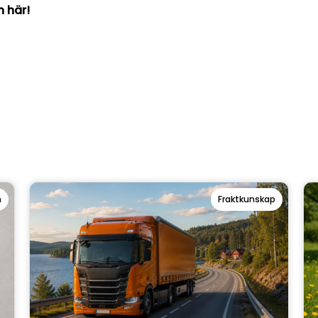
n här!
n
Fraktkunskap