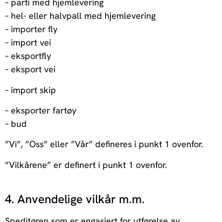
– parti med hjemlevering
– hel- eller halvpall med hjemlevering
– importer fly
– import vei
– eksportfly
– eksport vei
– import skip
– eksporter fartøy
– bud
”Vi”, ”Oss” eller ”Vår” defineres i punkt 1 ovenfor.
”Vil­kå­re­ne” er defin­ert i punkt 1 oven­for.
4. Anvendelige vilkår m.m.
Speditøren som er engasjert for utførelse av