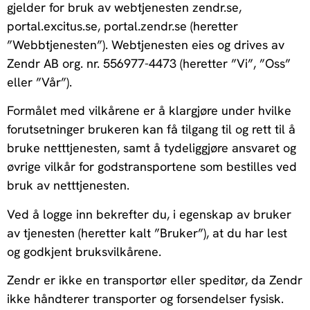
gjelder for bruk av webtjenesten zendr.se,
portal.excitus.se, portal.zendr.se (heretter
”Webbtjenesten”). Webtjenesten eies og drives av
Zendr AB org. nr. 556977-4473 (heretter ”Vi”, ”Oss”
eller ”Vår”).
Formålet med vilkårene er å klargjøre under hvilke
forutsetninger brukeren kan få tilgang til og rett til å
bruke netttjenesten, samt å tydeliggjøre ansvaret og
øvrige vilkår for godstransportene som bestilles ved
bruk av netttjenesten.
Ved å logge inn bekrefter du, i egenskap av bruker
av tjenesten (heretter kalt ”Bruker”), at du har lest
og godkjent bruksvilkårene.
Zendr er ikke en transportør eller speditør, da Zendr
ikke håndterer transporter og forsendelser fysisk.