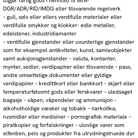
utgjør farlig gods i henhold til IATA-
DGR/ADR/RID/IMDG eller tilsvarende regelverk
– gull, sølv eller ellers verdifulle materialer eller
verdifulle smykker og klokker- edle metaller,
edelstener, industridiamanter
– verdifulle gjenstander eller uvurderlige gjenstander
som for eksempel antikviteter, kunst, samleobjekter
samt auksjonsgjenstander – valuta, kontanter,
mynter, sedler, verdipapirer eller tilsvarende – pass,
andre omsettelige dokumenter eller gyldige
verdipapirer – kredittkort eller bankkort – skjørt eller
temperaturfølsomt gods eller ferskvarer – uledsaget
bagasje – våpen, våpendeler og ammunisjon –
alkoholholdige væsker og tobakk – narkotika,
rusmidler eller medisiner – pornografisk materiale –
piratkopier og forfalskninger – ulovlige varer som
elfenben, pels og produkter fra utrydningstruede dyr