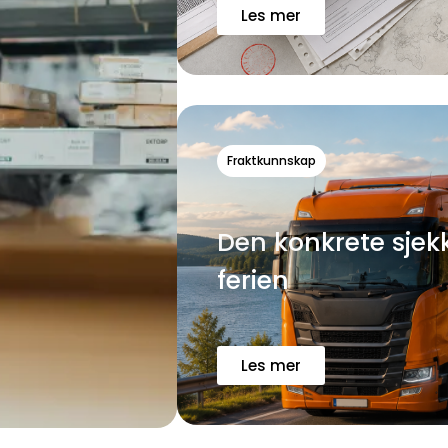
Fraktkunnskap
Den konkrete sjekk
ferien
Les mer