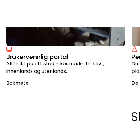
Brukervennlig portal
Pe
All frakt på ett sted – kostnadseffektivt,
Du 
innenlands og utenlands.
pla
Bokmøte
Da 
S