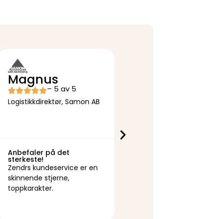
Kristian
Magnus
– 5 av 5
– 5 av 5
Adm. dir., Hallmans.nu
Logistikkdirektør, Samon AB
Anbefaler på det
Glatt og godt!
sterkeste!
Med Zendr har vi alt prak
Zendrs kundeservice er en
på ett sted og gode prise
skinnende stjerne,
Kundeservicen svarer og
toppkarakter.
raskt!