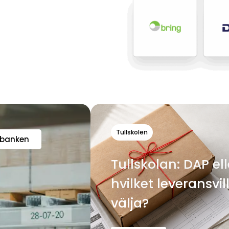
Tullskolen
sbanken
Tullskolan: DAP el
hvilket leveransvil
välja?
Les mer