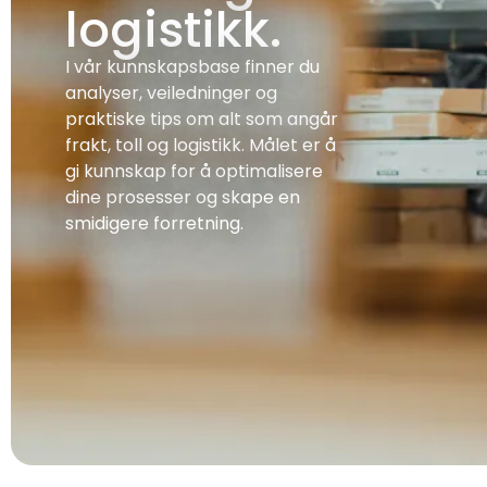
I vår kunnskapsbase finner du
analyser, veiledninger og
praktiske tips om alt som angår
frakt, toll og logistikk. Målet er å
gi kunnskap for å optimalisere
dine prosesser og skape en
smidigere forretning.