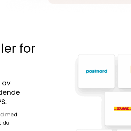
ler for
s av
edende
PS.
ord med
; du