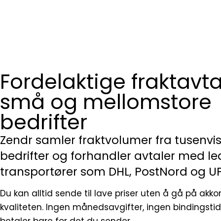
Fordelaktige fraktavta
små og mellomstore
bedrifter
Zendr samler fraktvolumer fra tusenvi
bedrifter og forhandler avtaler med l
transportører som DHL, PostNord og U
Du kan alltid sende til lave priser uten å gå på akk
kvaliteten. Ingen månedsavgifter, ingen bindingstid
betaler bare for det du sender.