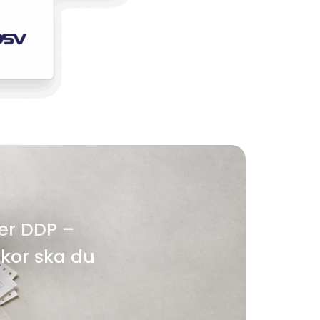
ler DDP –
lkor ska du