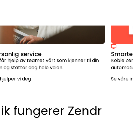
rsonlig service
Smarte 
får hjelp av teamet vårt som kjenner til din
Koble Zen
n og støtter deg hele veien.
automati
hjelper vi deg
Se våre i
lik fungerer Zendr