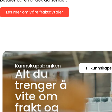
Les mer om våre fraktavtaler
Kunnskapsbanken
Til kunnskap
Alt du
trenger å
vite om
frakt og
logistikk.