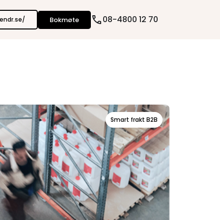
08-4800 12 70
Bokmøte
zendr.se/
Smart frakt B2B