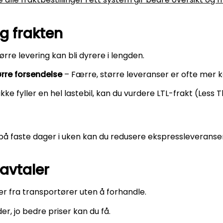
g frakten
rre levering kan bli dyrere i lengden.
tørre forsendelse
– Færre, større leveranser er ofte mer k
ikke fyller en hel lastebil, kan du vurdere LTL-frakt (Less
å faste dager i uken kan du redusere ekspressleveranser
tavtaler
 fra transportører uten å forhandle.
r, jo bedre priser kan du få.