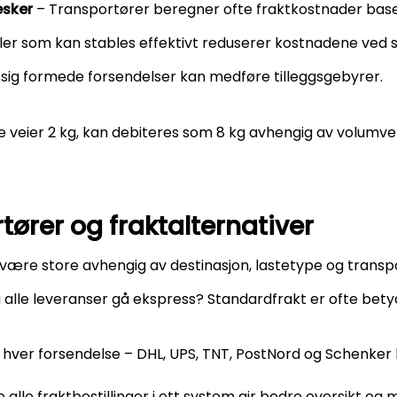
esker
– Transportører beregner ofte fraktkostnader basert
ler som kan stables effektivt reduserer kostnadene ved s
ig formede forsendelser kan medføre tilleggsgebyrer.
veier 2 kg, kan debiteres som 8 kg avhengig av volumve
ører og fraktalternativer
 være store avhengig av destinasjon, lastetype og trans
alle leveranser gå ekspress? Standardfrakt er ofte betyde
hver forsendelse – DHL, UPS, TNT, PostNord og Schenker h
 alle fraktbestillinger i ett system gir bedre oversikt og mu