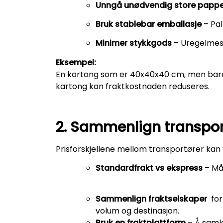
Unngå unødvendig store papp
Bruk stablebar emballasje
– Pal
Minimer stykkgods
– Uregelmess
Eksempel:
En kartong som er 40x40x40 cm, men bare 
kartong kan fraktkostnaden reduseres.
2. Sammenlign transport
Prisforskjellene mellom transportører kan
Standardfrakt vs ekspress
– Må 
Sammenlign fraktselskaper
for 
volum og destinasjon.
Bruk en fraktplattform
–
Å samle