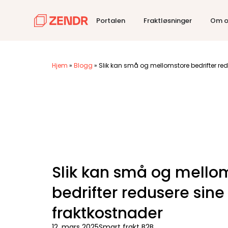
Portalen
Fraktløsninger
Om o
Hjem
»
Blogg
»
Slik kan små og mellomstore bedrifter red
Slik kan små og mello
bedrifter redusere sine
fraktkostnader
12. mars 2025
Smart frakt B2B