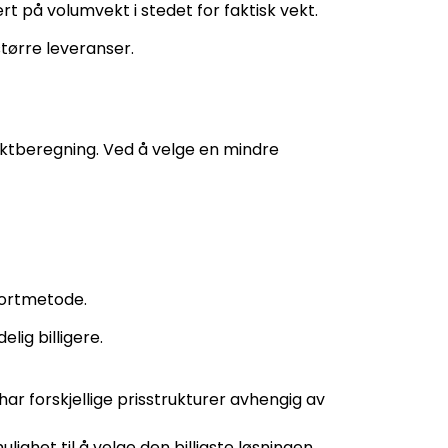
 på volumvekt i stedet for faktisk vekt.
tørre leveranser.
ktberegning. Ved å velge en mindre
portmetode.
lig billigere.
ar forskjellige prisstrukturer avhengig av
lighet til å velge den billigste løsningen.