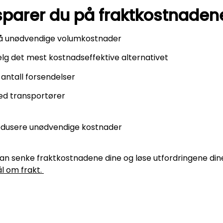
parer du på fraktkostnaden
ngå unødvendige volumkostnader
g det mest kostnadseffektive alternativet
antall forsendelser
ed transportører
redusere unødvendige kostnader
 kan senke fraktkostnadene dine og løse utfordringene din
l om frakt.