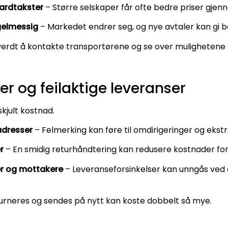
dardtakster
– Større selskaper får ofte bedre priser gjenn
gelmessig
– Markedet endrer seg, og nye avtaler kan gi be
erdt å kontakte transportørene og se over mulighetene fo
er og feilaktige leveranser
skjult kostnad.
adresser
– Felmerking kan føre til omdirigeringer og ekst
r
– En smidig returhåndtering kan redusere kostnader for
r og mottakere
– Leveranseforsinkelser kan unngås ved å
urneres og sendes på nytt kan koste dobbelt så mye.